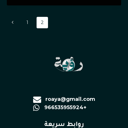
1
2
roaya@gmail.com
966535955924+
روابط سريعة